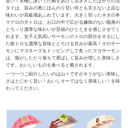
旨い！水槽に泳いでた鯛をあげて活き〆したばかりの活
タイは、旨みの奥にほんのり甘い何とも言えない上品な
味わいが高級感あふれています。大きく切ったネタの本
マグロの大トロは、お口の中で広がる嫌味のない脂身の
とろ～り濃厚な味わいが至福のひとときを感じさせてく
れます。女子人気高いサーモンのトロの部分をネタにし
た銀トロも濃厚な旨味ととろける甘みが最高！そのサー
モンにマヨネーズをトッピングして炙ったマヨサーモン
は、脂がしたたり落ちて香ばしく旨みが増した美味しさ
です。おいしいものを食べると癒されます。
一つ一つご紹介したいのは山々ですがキリがない美味し
さはとにかく旨い！おいしそーではなく美味しい！を味
わってください。