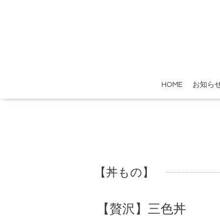
HOME
お知ら
【丼もの】
【贅沢】三色丼